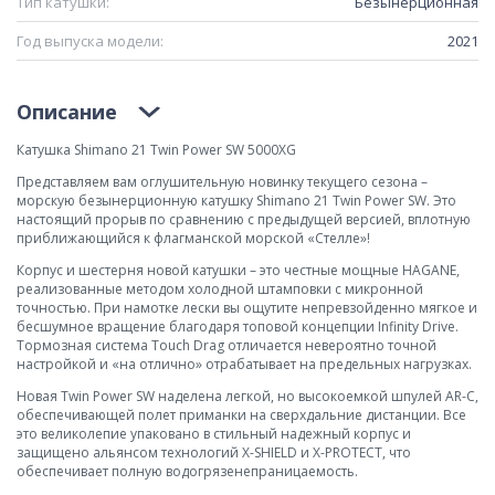
Тип катушки:
Безынерционная
Год выпуска модели:
2021
Описание
Катушка Shimano 21 Twin Power SW 5000XG
Представляем вам оглушительную новинку текущего сезона –
морскую безынерционную катушку Shimano 21 Twin Power SW. Это
настоящий прорыв по сравнению с предыдущей версией, вплотную
приближающийся к флагманской морской «Стелле»!
Корпус и шестерня новой катушки – это честные мощные HAGANE,
реализованные методом холодной штамповки с микронной
точностью. При намотке лески вы ощутите непревзойденно мягкое и
бесшумное вращение благодаря топовой концепции Infinity Drive.
Тормозная система Touch Drag отличается невероятно точной
настройкой и «на отлично» отрабатывает на предельных нагрузках.
Новая Twin Power SW наделена легкой, но высокоемкой шпулей AR-C,
обеспечивающей полет приманки на сверхдальние дистанции. Все
это великолепие упаковано в стильный надежный корпус и
защищено альянсом технологий X-SHIELD и X-PROTECT, что
обеспечивает полную водогрязенепраницаемость.