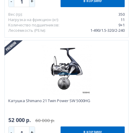
-
+
1
В КОРЗИНУ
Вес (гр):
350
Нагрузка на фрикцион (кг):
11
Количество подшипников:
9+1
Лесоёмкость (РЕ/м):
1-490/1.5-320/2-240
Катушка Shimano 21 Twin Power SW 5000HG
52 000 р.
60 000 р.
-
+
1
В КОРЗИНУ