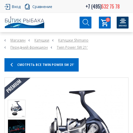
+7 (495)
532 75 78
Вход
Сравнение
0
Магазин
Катушки
Катушки Shimano
Передний фрикцион
Twin Power SW 21'
СМОТРЕТЬ ВСЕ TWIN POWER SW 21'