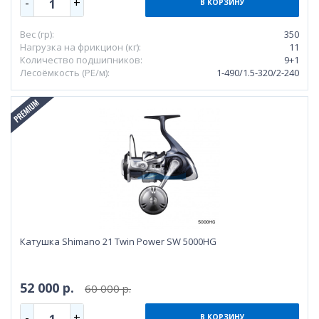
-
+
1
В КОРЗИНУ
Вес (гр):
350
Нагрузка на фрикцион (кг):
11
Количество подшипников:
9+1
Лесоёмкость (РЕ/м):
1-490/1.5-320/2-240
Катушка Shimano 21 Twin Power SW 5000HG
52 000 р.
60 000 р.
-
+
1
В КОРЗИНУ