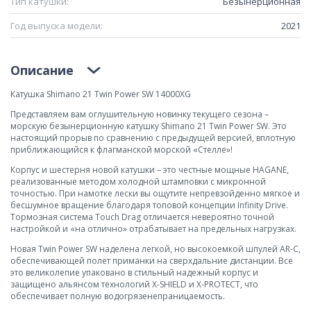
Тип катушки:
Безынерционная
Год выпуска модели:
2021
Описание
Катушка Shimano 21 Twin Power SW 14000XG
Представляем вам оглушительную новинку текущего сезона –
морскую безынерционную катушку Shimano 21 Twin Power SW. Это
настоящий прорыв по сравнению с предыдущей версией, вплотную
приближающийся к флагманской морской «Стелле»!
Корпус и шестерня новой катушки – это честные мощные HAGANE,
реализованные методом холодной штамповки с микронной
точностью. При намотке лески вы ощутите непревзойденно мягкое и
бесшумное вращение благодаря топовой концепции Infinity Drive.
Тормозная система Touch Drag отличается невероятно точной
настройкой и «на отлично» отрабатывает на предельных нагрузках.
Новая Twin Power SW наделена легкой, но высокоемкой шпулей AR-C,
обеспечивающей полет приманки на сверхдальние дистанции. Все
это великолепие упаковано в стильный надежный корпус и
защищено альянсом технологий X-SHIELD и X-PROTECT, что
обеспечивает полную водогрязенепраницаемость.