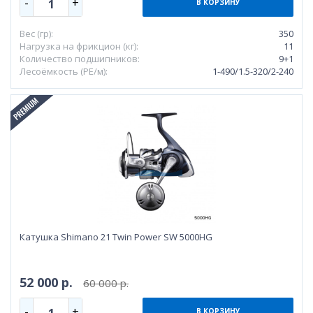
-
+
1
В КОРЗИНУ
Вес (гр):
350
Нагрузка на фрикцион (кг):
11
Количество подшипников:
9+1
Лесоёмкость (РЕ/м):
1-490/1.5-320/2-240
Катушка Shimano 21 Twin Power SW 5000HG
52 000 р.
60 000 р.
-
+
1
В КОРЗИНУ