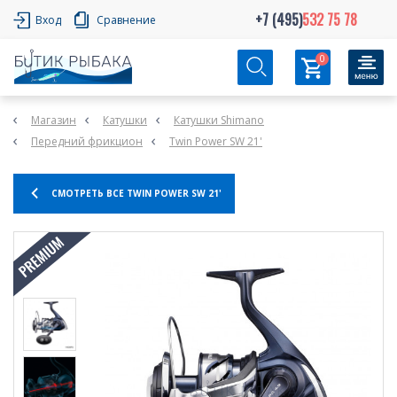
+7 (495)
532 75 78
Вход
Сравнение
0
Магазин
Катушки
Катушки Shimano
Передний фрикцион
Twin Power SW 21'
СМОТРЕТЬ ВСЕ TWIN POWER SW 21'