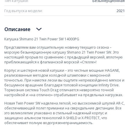
Тип катушки:
Безынерционная
Год выпуска модели:
2021
Описание
Катушка Shimano 21 Twin Power SW 14000PG
Представляем вам оглушительную новинку текущего сезона –
морскую безынерционную катушку Shimano 21 Twin Power SW. Это
настоящий прорыв по сравнению с предыдущей версией, вплотную
приближающийся к флагманской морской «Стелле»!
Корпус и шестерня новой катушки – это честные мощные HAGANE,
реализованные методом холодной штамповки с микронной
точностью. При намотке лески вы ощутите непревзойденно мягкое и
бесшумное вращение благодаря топовой концепции Infinity Drive.
Тормозная система Touch Drag отличается невероятно точной
настройкой и «на отлично» отрабатывает на предельных нагрузках.
Новая Twin Power SW наделена легкой, но высокоемкой шпулей AR-C,
обеспечивающей полет приманки на сверхдальние дистанции. Все
это великолепие упаковано в стильный надежный корпус и
защищено альянсом технологий X-SHIELD и X-PROTECT, что
обеспечивает полную водогрязенепраницаемость.