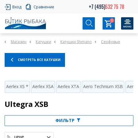
+7 (495)
532 75 78
Вход
Сравнение
0
Магазин
Катушки
Катушки Shimano
Серфовые
СМОТРЕТЬ ВСЕ КАТУШКИ
Aerlex XS *
Aerlex XSA
Aerlex XTA
Aero Technium XSB
Aero
Ultegra XSB
ФИЛЬТР
цене