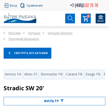
+7 (495)
532 75 78
Вход
Сравнение
0
Магазин
Катушки
Катушки Shimano
Передний фрикцион
СМОТРЕТЬ ВСЕ КАТУШКИ
Aernos FA
Alivio FC
Biomaster FB
Catana FB
Exage FB
Ex
Stradic SW 20'
ФИЛЬТР