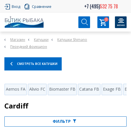
+7 (495)
532 75 78
Вход
Сравнение
0
Магазин
Катушки
Катушки Shimano
Передний фрикцион
СМОТРЕТЬ ВСЕ КАТУШКИ
Aernos FA
Alivio FC
Biomaster FB
Catana FB
Exage FB
Ex
Cardiff
ФИЛЬТР