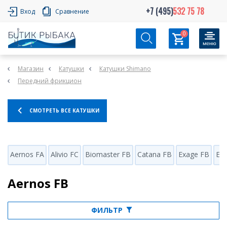
+7 (495)
532 75 78
Вход
Сравнение
0
Магазин
Катушки
Катушки Shimano
Передний фрикцион
СМОТРЕТЬ ВСЕ КАТУШКИ
Aernos FA
Alivio FC
Biomaster FB
Catana FB
Exage FB
Ex
Aernos FB
ФИЛЬТР