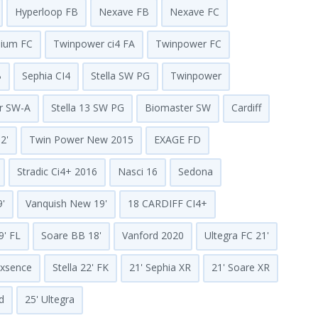
Hyperloop FB
Nexave FB
Nexave FC
ium FC
Twinpower ci4 FA
Twinpower FC
B
Sephia CI4
Stella SW PG
Twinpower
r SW-A
Stella 13 SW PG
Biomaster SW
Cardiff
2'
Twin Power New 2015
EXAGE FD
Stradic Ci4+ 2016
Nasci 16
Sedona
9'
Vanquish New 19'
18 CARDIFF CI4+
9' FL
Soare BB 18'
Vanford 2020
Ultegra FC 21'
Exsence
Stella 22' FK
21' Sephia XR
21' Soare XR
d
25' Ultegra