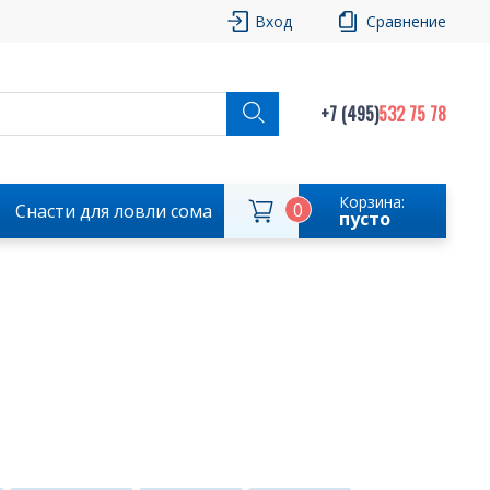
Вход
Сравнение
+7 (495)
532 75 78
Корзина:
0
Снасти для ловли сома
пусто