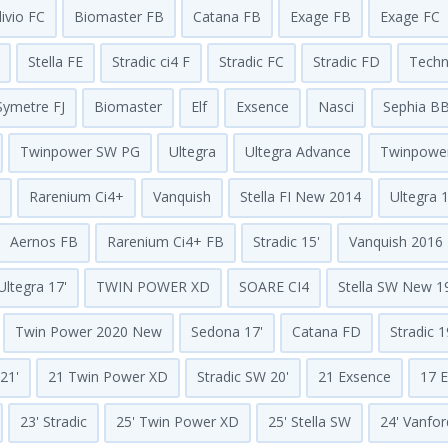
livio FC
Biomaster FB
Catana FB
Exage FB
Exage FC
Stella FE
Stradic ci4 F
Stradic FC
Stradic FD
Techn
Symetre FJ
Biomaster
Elf
Exsence
Nasci
Sephia B
Twinpower SW PG
Ultegra
Ultegra Advance
Twinpowe
Rarenium Ci4+
Vanquish
Stella FI New 2014
Ultegra 1
Aernos FB
Rarenium Ci4+ FB
Stradic 15'
Vanquish 2016
Ultegra 17'
TWIN POWER XD
SOARE CI4
Stella SW New 1
Twin Power 2020 New
Sedona 17'
Catana FD
Stradic 1
21'
21 Twin Power XD
Stradic SW 20'
21 Exsence
17 
23' Stradic
25' Twin Power XD
25' Stella SW
24' Vanfor