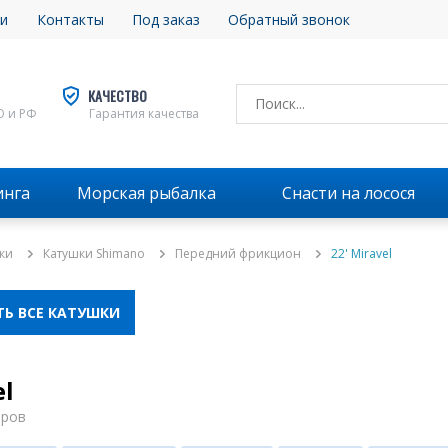
и
Контакты
Под заказ
Обратный звонок
КАЧЕСТВО
О и РФ
Гарантия качества
инга
Морская рыбалка
Снасти на лосося
ки
Катушки Shimano
Передний фрикцион
22' Miravel
Ь ВСЕ КАТУШКИ
el
аров