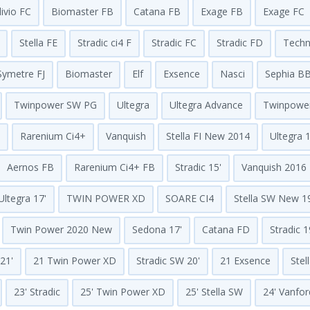
livio FC
Biomaster FB
Catana FB
Exage FB
Exage FC
Stella FE
Stradic ci4 F
Stradic FC
Stradic FD
Techn
Symetre FJ
Biomaster
Elf
Exsence
Nasci
Sephia B
Twinpower SW PG
Ultegra
Ultegra Advance
Twinpowe
Rarenium Ci4+
Vanquish
Stella FI New 2014
Ultegra 1
Aernos FB
Rarenium Ci4+ FB
Stradic 15'
Vanquish 2016
Ultegra 17'
TWIN POWER XD
SOARE CI4
Stella SW New 1
Twin Power 2020 New
Sedona 17'
Catana FD
Stradic 1
21'
21 Twin Power XD
Stradic SW 20'
21 Exsence
Stel
23' Stradic
25' Twin Power XD
25' Stella SW
24' Vanfor