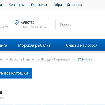
и
Контакты
Под заказ
Обратный звонок
КАЧЕСТВО
О и РФ
Гарантия качества
инга
Морская рыбалка
Снасти на лосося
ки
Катушки Shimano
Передний фрикцион
17 Exsence
Ь ВСЕ КАТУШКИ
e
ров