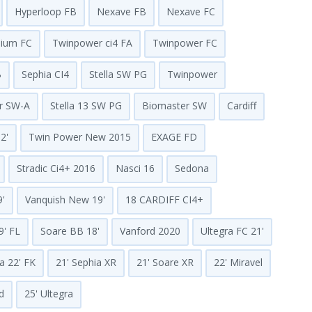
Hyperloop FB
Nexave FB
Nexave FC
ium FC
Twinpower ci4 FA
Twinpower FC
B
Sephia CI4
Stella SW PG
Twinpower
r SW-A
Stella 13 SW PG
Biomaster SW
Cardiff
2'
Twin Power New 2015
EXAGE FD
Stradic Ci4+ 2016
Nasci 16
Sedona
9'
Vanquish New 19'
18 CARDIFF CI4+
9' FL
Soare BB 18'
Vanford 2020
Ultegra FC 21'
la 22' FK
21' Sephia XR
21' Soare XR
22' Miravel
d
25' Ultegra