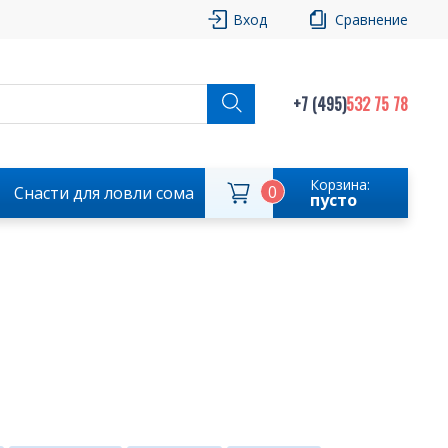
Вход
Сравнение
+7 (495)
532 75 78
Корзина:
0
Снасти для ловли сома
пусто