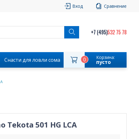
Вход
Сравнение
+7 (495)
532 75 78
Корзина:
0
Снасти для ловли сома
пусто
CA
o Tekota 501 HG LCA