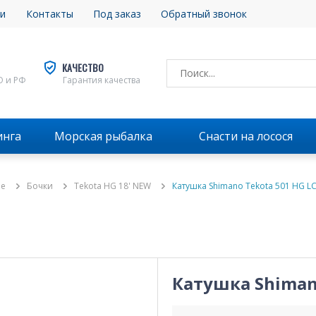
и
Контакты
Под заказ
Обратный звонок
КАЧЕСТВО
О и РФ
Гарантия качества
инга
Морская рыбалка
Снасти на лосося
ые
Бочки
Tekota HG 18' NEW
Катушка Shimano Tekota 501 HG L
Катушка Shiman