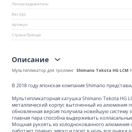
Лесоукладыватель:
Вес (гр):
Артикул:
Страна бренда:
Описание
Мультипликатор для троллинг
Shimano Tekota HG LCM
N
В 2018 году японская компания Shimano представи
Мультипликаторная катушка Shimano Tekota HG L
металлический корпус выточенный из алюминия п
обновленная версия получила новейшую систему з
главная пара способна выдерживать колласальные
Мощная рукоять из холоднокованного алюминия 
работает плавно, мягко и гасит в ноль все рывки 