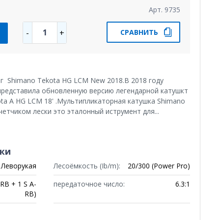
Арт. 9735
1
-
+
СРАВНИТЬ
г Shimano Tekota HG LCM New 2018.В 2018 году
представила обновленную версию легендарной катушкт
ota A HG LCM 18' .Мультипликаторная катушка Shimano
етчиком лески это эталонный иструмент для...
ки
Леворукая
Лесоёмкость (Ib/m):
20/300 (Power Pro)
RB + 1 S A-
передаточное число:
6.3:1
RB)