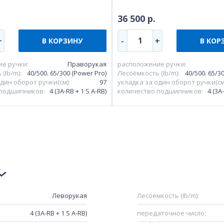
36 500 р.
1
+
-
+
В КОРЗИНУ
В КОР
е ручки:
Праворукая
расположение ручки:
(Ib/m):
40/500. 65/300 (Power Pro)
Лесоёмкость (Ib/m):
40/500. 65/30
дин оборот ручки(см):
97
укладка за один оборот ручки(см
 подшипников:
4 (3A-RB + 1 S A-RB)
количество подшипников:
4 (3A-
Леворукая
Лесоёмкость (Ib/m):
4 (3A-RB + 1 S A-RB)
передаточное число: