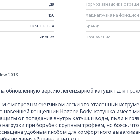
Да
Тормоз звёздочка с трещё
450
мак.нагрузка на фрикцион (
TEK501HGLCA
Бренд:
Япония
Назначение:
ew 2018.
ла обновленную версию легендарной катушкт для троллин
CM с метровым счетчиком лески это эталонный иструме
о новейшей концепции Hagane Body, катушка имеет ми
ащиты от попадания внутрь катушки воды, пыли и грязи
 нагрузки при борьбе с крупным трофеем, но боясь, чт
оснащена удобным кнобом для комфортного выважива
рыбы не давая ей шансов на сход.