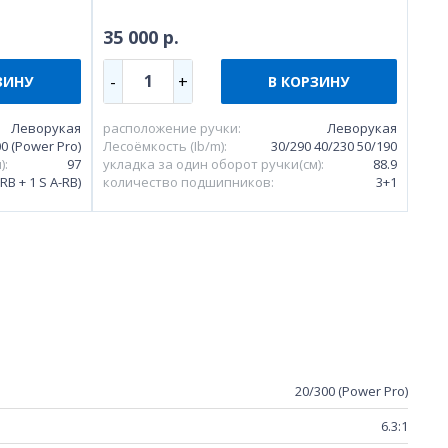
35 000 р.
1
-
+
ЗИНУ
В КОРЗИНУ
Леворукая
расположение ручки:
Леворукая
0 (Power Pro)
Лесоёмкость (Ib/m):
30/290 40/230 50/190
):
97
укладка за один оборот ручки(см):
88.9
RB + 1 S A-RB)
количество подшипников:
3+1
20/300 (Power Pro)
6.3:1